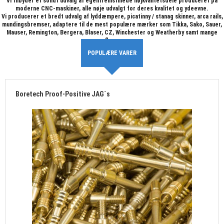
Vi tilbyder et solidt udvalg af egenfremstillede højkvalitetsdele produceret på
moderne CNC-maskiner, alle nøje udvalgt for deres kvalitet og ydeevne.
B-B SALG
Vi producerer et bredt udvalg af lyddæmpere, picatinny / stanag skinner, arca rails,
mundingsbremser, adaptere til de mest populære mærker som Tikka, Sako, Sauer,
Mauser, Remington, Bergera, Blaser, CZ, Winchester og Weatherby samt mange
BLYFRIT
flere.
POPULÆRE VARER
RENSEGREJ
VÅBENDELE
Boretech Proof-Positive JAG´s
BØSSEMAGERARBEJDE
FORSIDE
KURV
PROFIL
VILKÅR
SØGNING