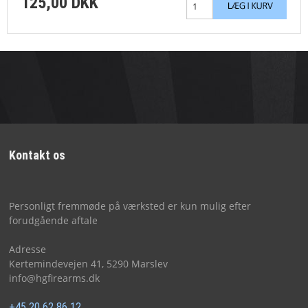
125,00 DKK
Kontakt os
Personligt fremmøde på værksted er kun mulig efter
forudgående aftale
Adresse
Kertemindevejen 41, 5290 Marslev
info@hgfirearms.dk
+45 20 62 86 12