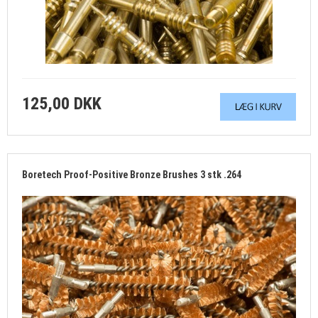
KUNDECENTER
VÆRKSTED
BØSSEMAGERARBEJDE
DIT EGET PROJEKT
125,00 DKK
ENGLISH
CHOOSE THE ENGLISH SITE IF ORDERING FROM OUTSIDE DK, SE OR NO
Boretech Proof-Positive Bronze Brushes 3 stk .264