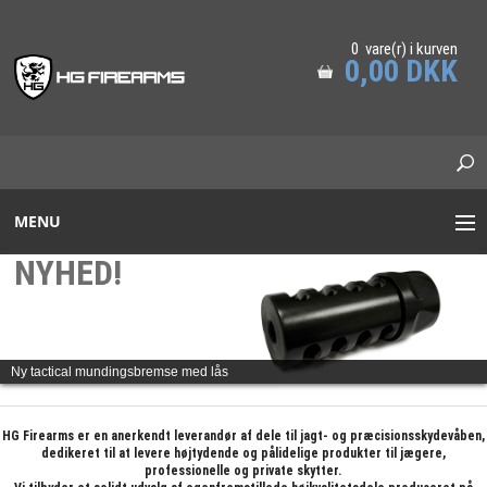
0 vare(r) i kurven
0,00 DKK
MENU
NYHED!
STANAG/PICATINNY
ADAPTER RAILS
PRS GREJ
Ny tactical mundingsbremse med lås
MUNDINGSBREMSER
HG Firearms er en anerkendt leverandør af dele til jagt- og præcisionsskydevåben,
dedikeret til at levere højtydende og pålidelige produkter til jægere,
LYDDÆMPERE
professionelle og private skytter.