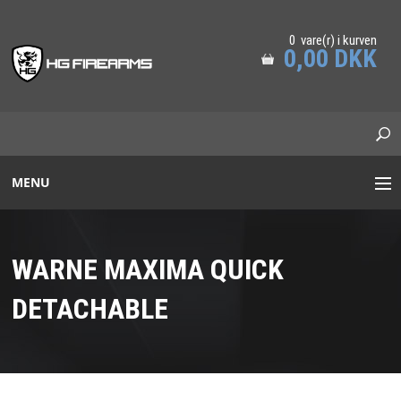
0 vare(r) i kurven
0,00 DKK
MENU
STANAG/PICATINNY
WARNE MAXIMA QUICK
ADAPTER RAILS
DETACHABLE
PRS GREJ
MUNDINGSBREMSER
LYDDÆMPERE