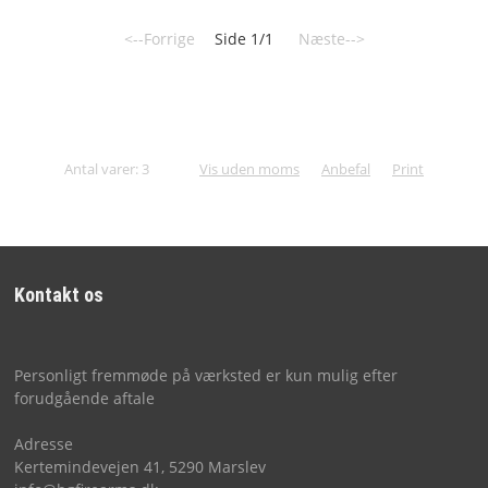
<--Forrige
Side 1/1
Næste-->
Antal varer: 3
Vis uden moms
Anbefal
Print
Kontakt os
Personligt fremmøde på værksted er kun mulig efter
forudgående aftale
Adresse
Kertemindevejen 41, 5290 Marslev