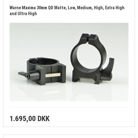
KUNDECENTER
Warne Maxima 30mm QD Matte, Low, Medium, High, Extra High
and Ultra High
VÆRKSTED
BØSSEMAGERARBEJDE
DIT EGET PROJEKT
ENGLISH
CHOOSE THE ENGLISH SITE IF ORDERING FROM OUTSIDE DK, SE OR NO
1.695,00 DKK