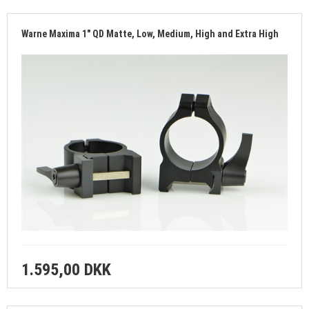
B-B SALG
Warne Maxima 1" QD Matte, Low, Medium, High and Extra High
BLYFRIT
RENSEGREJ
VÅBENDELE
BØSSEMAGERARBEJDE
FORSIDE
KURV
PROFIL
VILKÅR
1.595,00 DKK
SØGNING