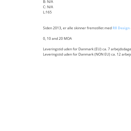
B: N/A
SAVAGE - Picatinny rail
C: N/A
L:165
SCHULTZ & LARSEN - Picatinny rail
Siden 2013, er alle skinner fremstillet med
R8 Design
STEYR MANNLICHER - Picatinny rail
0, 10 and 20 MOA
TAP 375 - Picatinny Rail
Leveringstid uden for Danmark (EU) ca. 7 arbejdsdag
Leveringstid uden for Danmark (NON EU) ca. 12 arbe
TIKKA - Picatinny rail
UNIVERSAL - Picatinny rail
VARBERGER - Picatinny rail
VOERE - Picatinny rail
WEATHERBY