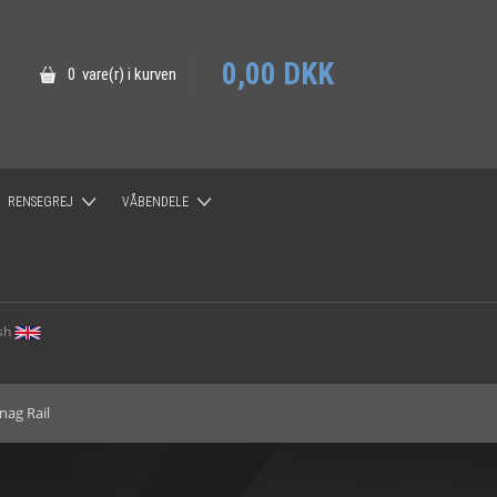
0,00 DKK
0 vare(r) i kurven
RENSEGREJ
VÅBENDELE
rojektiler
ACCURACY INTERNATIONAL
LOTHAR WALTHER
ish
BRUGT MARKED
nag Rail
HG BARRELNUT SYSTEM
MDT Magasiner