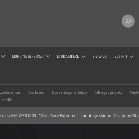
MUNDINGSBREMSER
LYDDÆMPERE
B-B SALG
BLYFRIT
NY RAIL - M-LOK
Mundingsbremse - Jagt - QPQ
Ase Utra lyddæmper
SAKO blyfri p
IL - M-LOK
Mundingsbremse - Jagt - RUSTFAST
Paradox 40
Kundecenter
Værksted
Bøssemagerarbejde
Dit eget projekt
Engl
E or NO
IL - UIT
Mundingsbremse - QPQ - Tactical - Uden låsemøtrik
Paradox 45
 rail
»
MAUSER M03 - "One Piece Extented" - montage skinne - Picatinny/Sta
ODSER M-LOK
Mundingsbremse - QPQ - Tactical - Med låsemøtrik
Paradox 50
Mundingsbremse - STAINLESS - Tactical - Med låsemøtrik
SUBSONIC, rimfire