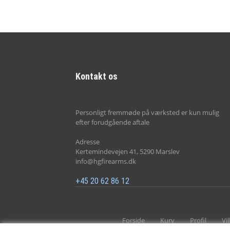
WINCHESTER - Picatinny rail
Skruer
Kontakt os
Personligt fremmøde på værksted er kun mulig
efter forudgående aftale
Adresse
Kertemindevejen 41, 5290 Marslev
info@hgfirearms.dk
+45 20 62 86 12
Forside
Kurv
Profil
Vi