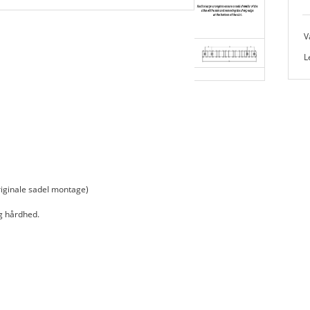
V
L
iginale sadel montage)
g hårdhed.