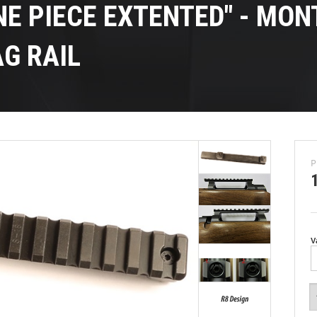
NE PIECE EXTENTED" - MON
ØJ
G RAIL
P
V