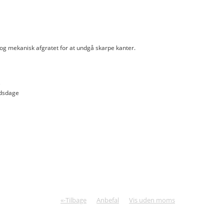
og mekanisk afgratet for at undgå skarpe kanter.
e
jdsdage
«-Tilbage
Anbefal
Vis uden moms