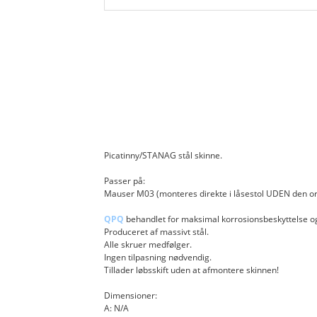
MERKEL - Picatinny Rail
MOSSBERG - Picatinny Rail
PARKER HALE - Picatinny Rail
REMINGTON - Picatinny rail
RUGER - Picatinny rail
Picatinny/STANAG stål skinne.
Passer på:
RÖSSLER TITAN - Picatinny rail
Mauser M03 (monteres direkte i låsestol UDEN den or
SABATTI - Picatinny rail
QPQ
behandlet for maksimal korrosionsbeskyttelse o
Produceret af massivt stål.
Alle skruer medfølger.
SAKO - Picatinny rail
Ingen tilpasning nødvendig.
Tillader løbsskift uden at afmontere skinnen!
SAUER - Picatinny rail
Dimensioner:
A: N/A