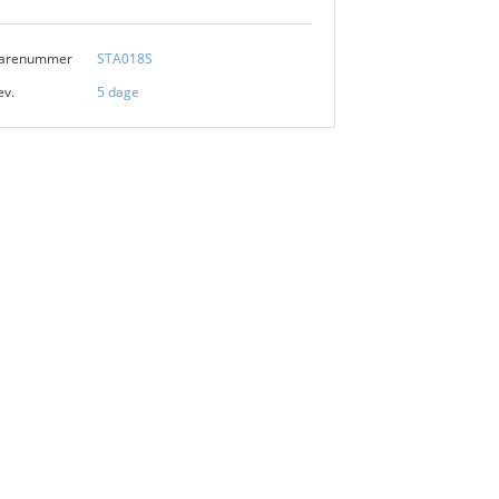
arenummer
STA018S
ev.
5 dage