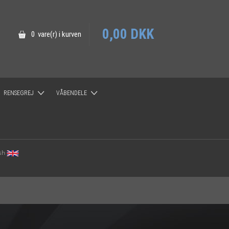
0,00 DKK
0 vare(r) i kurven
RENSEGREJ
VÅBENDELE
rojektiler
ACCURACY INTERNATIONAL
LOTHAR WALTHER
ish
BRUGT MARKED
HG BARRELNUT SYSTEM
MDT Magasiner