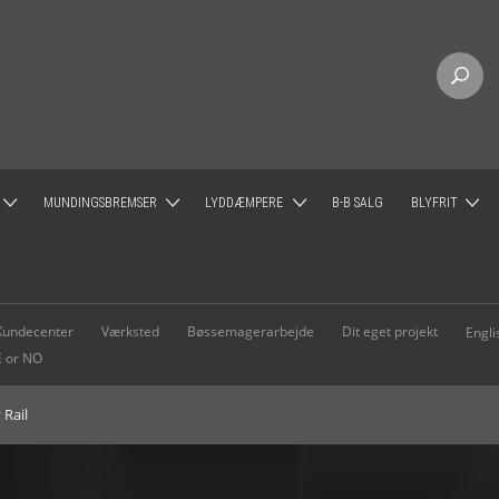
MUNDINGSBREMSER
LYDDÆMPERE
B-B SALG
BLYFRIT
NY RAIL - M-LOK
Mundingsbremse - Jagt - QPQ
Ase Utra lyddæmper
SAKO blyfri p
IL - M-LOK
Mundingsbremse - Jagt - RUSTFAST
Paradox 40
Kundecenter
Værksted
Bøssemagerarbejde
Dit eget projekt
Engl
E or NO
IL - UIT
Mundingsbremse - QPQ - Tactical - Uden låsemøtrik
Paradox 45
 Rail
ODSER M-LOK
Mundingsbremse - QPQ - Tactical - Med låsemøtrik
Paradox 50
Mundingsbremse - STAINLESS - Tactical - Med låsemøtrik
SUBSONIC, rimfire