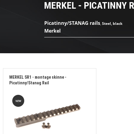
MERKEL - PICATINNY R
ENFIELD - Picatinny rail
VÆRKT
Picatinny/STANAG rails
,
Steel, black
HENRY - Picatinny Rail
Merkel
__________________________________________
HOWA - Picatinny rail
HUSQVARNA - Picatinny rail
KONGSBERG - Picatinny rail
MERKEL SR1 - montage skinne -
Picatinny/Stanag Rail
KRICO - Picatinny rail
MARLIN - Picatinny rails
MAUSER - Picatinny rail