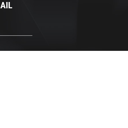
AIL
ØJ
_________________