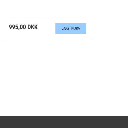
MERKEL - Picatinny Rail
MOSSBERG - Picatinny Rail
995,00 DKK
PARKER HALE - Picatinny Rail
REMINGTON - Picatinny rail
RUGER - Picatinny rail
RÖSSLER TITAN - Picatinny rail
SABATTI - Picatinny rail
SAKO - Picatinny rail
SAUER - Picatinny rail