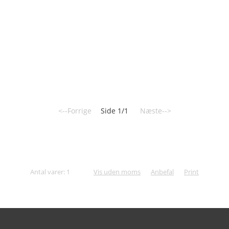
<--Forrige
Side 1/1
Næste-->
Antal varer: 1
Vis uden moms
Anbefal
Print