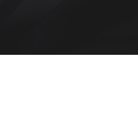
MONTAGE RINGE
-Warne MAXIMA Fixed
OTTERUP RIFFELLØB
-Warne MAXIMA Quick Detachable
OTTERUP SALONRIFFELLØB FOR TIKKA T1x
TIKKA
REMINGTON