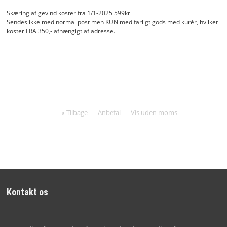
Skæring af gevind koster fra 1/1-2025 599kr
Sendes ikke med normal post men KUN med farligt gods med kurér, hvilket
koster FRA 350,- afhængigt af adresse.
«-Tilbage
Anbefal
Vis uden moms
Kontakt os