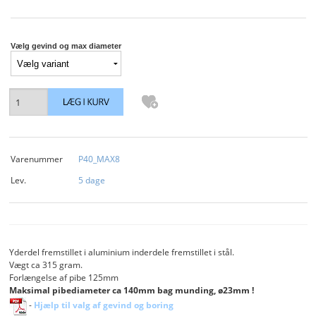
KUNDECENTER
VÆRKSTED
Vælg gevind og max diameter
BØSSEMAGERARBEJDE
DIT EGET PROJEKT
ENGLISH
Varenummer
P40_MAX8
CHOOSE THE ENGLISH SITE IF ORDERING FROM OUTSIDE DK, SE OR NO
Lev.
5 dage
Yderdel fremstillet i aluminium inderdele fremstillet i stål.
Vægt ca 315 gram.
Forlængelse af pibe 125mm
Maksimal pibediameter ca 140mm bag munding, ø23mm !
-
Hjælp til valg af gevind og boring