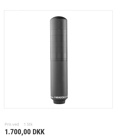
B-B SALG
BLYFRIT
RENSEGREJ
VÅBENDELE
BØSSEMAGERARBEJDE
FORSIDE
KURV
PROFIL
VILKÅR
Pris ved
1
Stk
SØGNING
1.700,00 DKK