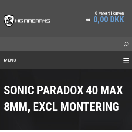
0 vare(r) i kurven
0,00 DKK
MENU
STANAG/PICATINNY
SONIC PARADOX 40 MAX
ADAPTER RAILS
PRS GREJ
8MM, EXCL MONTERING
MUNDINGSBREMSER
LYDDÆMPERE